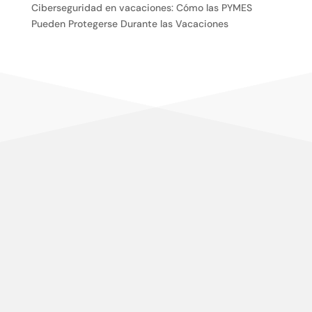
Ciberseguridad en vacaciones: Cómo las PYMES
Pueden Protegerse Durante las Vacaciones
Centramos nuestro esfuerzo en la satisfacción del
cliente, en conocer sus necesidades y expectativas,
para desarrollar y aplicar soluciones competitivas y
de calidad en elmundo de la formación TIC, que
aumenten su satisfacción.