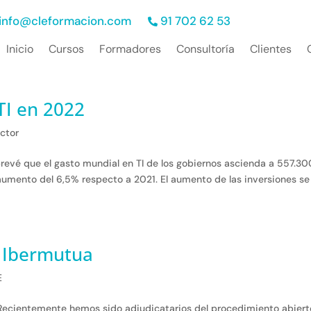
info@cleformacion.com
91 702 62 53
Inicio
Cursos
Formadores
Consultoría
Clientes
TI en 2022
ctor
prevé que el gasto mundial en TI de los gobiernos ascienda a 557.30
aumento del 6,5% respecto a 2021. El aumento de las inversiones se
 Ibermutua
E
cientemente hemos sido adjudicatarios del procedimiento abiert