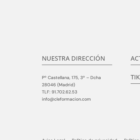
Centramos nuestro esfuerzo en la satisfacció
c
NUESTRA DIRECCIÓN
AC
TI
Pº Castellana, 175, 3º – Dcha
28046 (Madrid)
TLF: 91.702.62.53
info@cleformacion.com