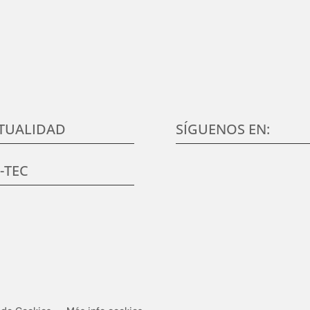
n del cliente, en conocer sus necesidades y expectativas, para desar
alidad en elmundo de la formación TIC, que aumenten su satisfacció
TUALIDAD
SÍGUENOS EN:
K-TEC