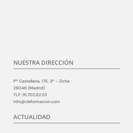
Centramos nuestro esfuerzo en la satisfacción del
cliente, en conocer sus necesidades y expectativas,
para desarrollar y aplicar soluciones competitivas y
de calidad en elmundo de la formación TIC, que
aumenten su satisfacción.
NUESTRA DIRECCIÓN
Pº Castellana, 175, 3º – Dcha
28046 (Madrid)
TLF: 91.702.62.53
info@cleformacion.com
ACTUALIDAD