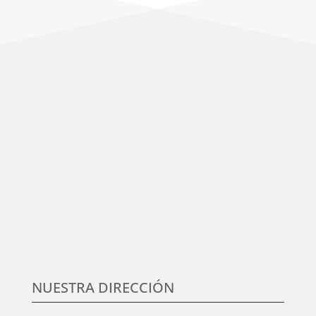
Centramos nuestro esfuerzo en la satisfacción del
cliente, en conocer sus necesidades y expectativas,
para desarrollar y aplicar soluciones competitivas y
de calidad en elmundo de la formación TIC, que
aumenten su satisfacción.
NUESTRA DIRECCIÓN