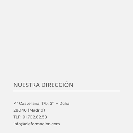
Centramos nuestro esfuerzo en la satisfacción del
cliente, en conocer sus necesidades y expectativas,
para desarrollar y aplicar soluciones competitivas y
de calidad en elmundo de la formación TIC, que
aumenten su satisfacción.
NUESTRA DIRECCIÓN
Pº Castellana, 175, 3º – Dcha
28046 (Madrid)
TLF: 91.702.62.53
info@cleformacion.com