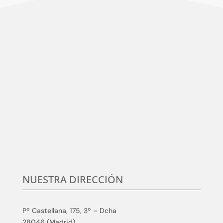
Centramos nuestro esfuerzo en la satisfacción del
cliente, en conocer sus necesidades y expectativas,
para desarrollar y aplicar soluciones competitivas y
de calidad en elmundo de la formación TIC, que
aumenten su satisfacción.
NUESTRA DIRECCIÓN
Pº Castellana, 175, 3º – Dcha
28046 (Madrid)