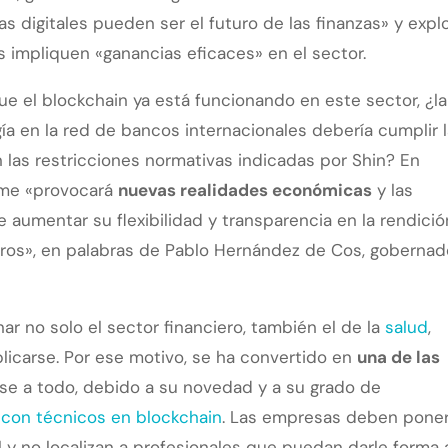
s digitales pueden ser el futuro de las finanzas» y expl
s impliquen «ganancias eficaces» en el sector.
e el blockchain ya está funcionando en este sector, ¿la
ía en la red de bancos internacionales debería cumplir 
las restricciones normativas indicadas por Shin? En
tome «provocará
nuevas realidades económicas
y las
e aumentar su flexibilidad y transparencia en la rendició
turos», en palabras de Pablo Hernández de Cos, gobernad
nar no solo el sector financiero, también el de la
salud
,
licarse. Por ese motivo, se ha convertido en
una de las
e a todo, debido a su novedad y a su grado de
ar con técnicos en blockchain
. Las empresas deben pone
l y no localizan a profesionales que puedan darle forma 