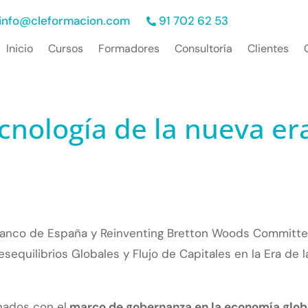
info@cleformacion.com
91 702 62 53
Inicio
Cursos
Formadores
Consultoría
Clientes
ecnología de la nueva er
l Banco de España y Reinventing Bretton Woods Committ
sequilibrios Globales y Flujo de Capitales en la Era de l
nados con el
marco de gobernanza en la economía glob