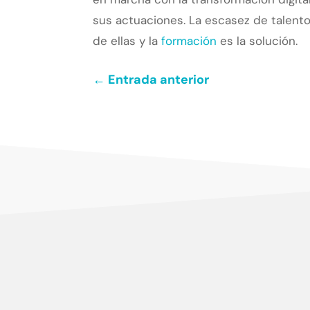
sus actuaciones. La escasez de talent
de ellas y la
formación
es la solución.
←
Entrada anterior
Centramos nuestro esfuerzo en la satisfacció
c