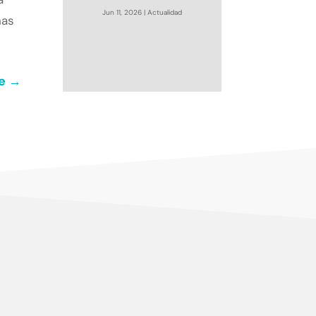
Jun 11, 2026
|
Actualidad
has
e
→
rollar y aplicar soluciones competitivas y de
n.