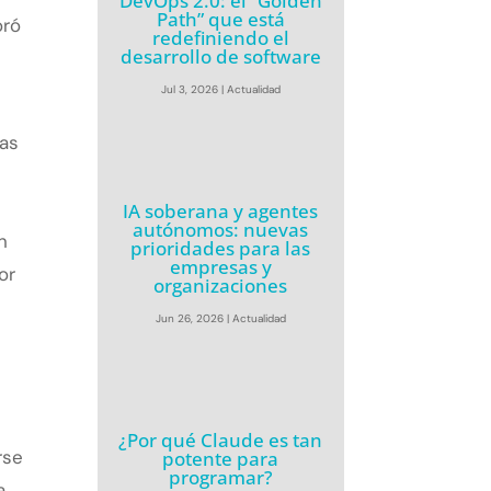
DevOps 2.0: el “Golden
Path” que está
oró
redefiniendo el
desarrollo de software
Jul 3, 2026
|
Actualidad
las
IA soberana y agentes
autónomos: nuevas
n
prioridades para las
empresas y
or
organizaciones
Jun 26, 2026
|
Actualidad
¿Por qué Claude es tan
rse
potente para
programar?
a