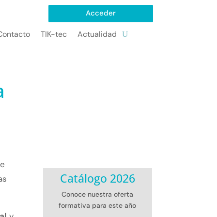
Acceder
Contacto
TIK-tec
Actualidad
a
ee
Catálogo 2026
as
Conoce nuestra oferta
formativa para este año
al
y