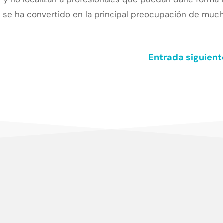
o se ha convertido en la principal preocupación de muc
Entrada siguient
n del cliente, en conocer sus necesidades y expectativas, para desar
alidad en elmundo de la formación TIC, que aumenten su satisfacció