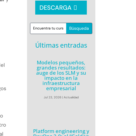
DESCARGA
Últimas entradas
Modelos pequeños,
el
grandes resultados:
auge de los SLM y su
impacto en la
infraestructura
empresarial
gos
Jul 23, 2026
|
Actualidad
io
tro
Platform engineering y
al