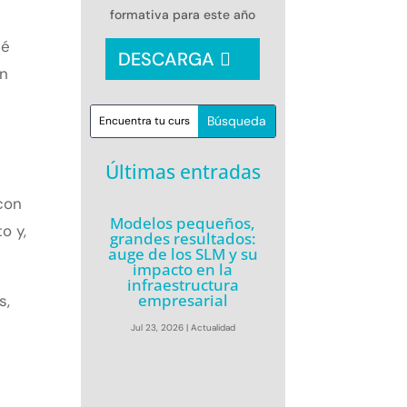
formativa para este año
ué
DESCARGA
en
Últimas entradas
con
Modelos pequeños,
o y,
grandes resultados:
auge de los SLM y su
impacto en la
infraestructura
empresarial
s,
Jul 23, 2026
|
Actualidad