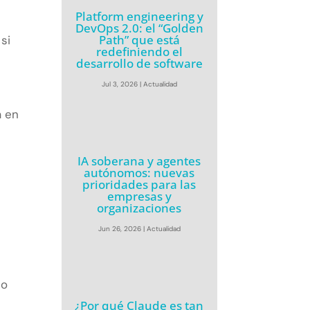
Platform engineering y
DevOps 2.0: el “Golden
Path” que está
si
redefiniendo el
desarrollo de software
Jul 3, 2026
|
Actualidad
a en
IA soberana y agentes
autónomos: nuevas
prioridades para las
empresas y
organizaciones
Jun 26, 2026
|
Actualidad
to
¿Por qué Claude es tan