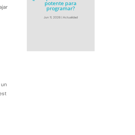
potente para
ajar
programar?
Jun 11, 2026
|
Actualidad
 un
est