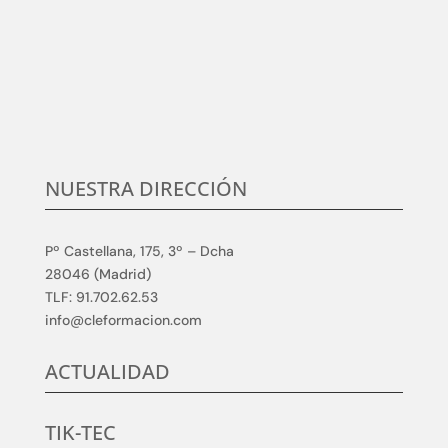
cliente, en conocer sus necesidades y expectativas,
para desarrollar y aplicar soluciones competitivas y
de calidad en elmundo de la formación TIC, que
aumenten su satisfacción.
NUESTRA DIRECCIÓN
Pº Castellana, 175, 3º – Dcha
28046 (Madrid)
TLF: 91.702.62.53
info@cleformacion.com
ACTUALIDAD
TIK-TEC