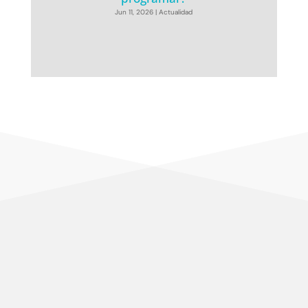
Jun 11, 2026
|
Actualidad
Centramos nuestro esfuerzo en la satisfacción del