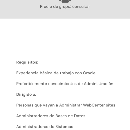
Precio de grupo: consultar
itos
Índice de contenidos
Más informaci
Requisitos:
Experiencia básica de trabajo con Oracle
Preferiblemente conocimientos de Administración
Dirigido a:
Personas que vayan a Administrar WebCenter sites
Administradores de Bases de Datos
Administradores de Sistemas