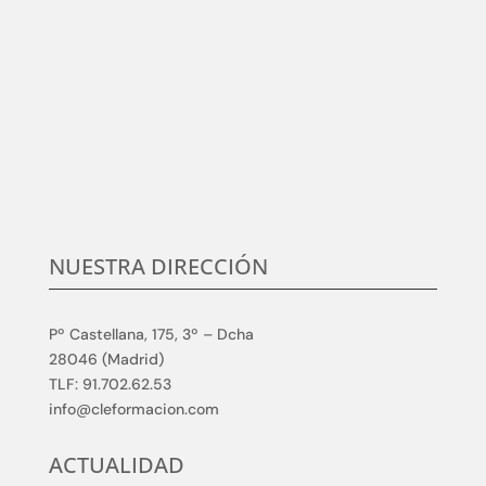
Centramos nuestro esfuerzo en la satisfacción del
cliente, en conocer sus necesidades y expectativas,
para desarrollar y aplicar soluciones competitivas y
de calidad en elmundo de la formación TIC, que
aumenten su satisfacción.
NUESTRA DIRECCIÓN
Pº Castellana, 175, 3º – Dcha
28046 (Madrid)
TLF: 91.702.62.53
info@cleformacion.com
ACTUALIDAD