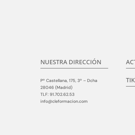
Centramos nuestro esfuerzo en la satisfacció
c
NUESTRA DIRECCIÓN
AC
TI
Pº Castellana, 175, 3º – Dcha
28046 (Madrid)
TLF: 91.702.62.53
info@cleformacion.com