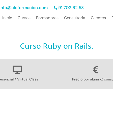
info@cleformacion.com
91 702 62 53
Inicio
Cursos
Formadores
Consultoría
Clientes
Curso Ruby on Rails.
esencial / Virtual Class
Precio por alumno: consu
itos
Índice de contenidos
Más informaci