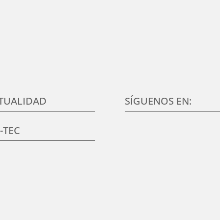
n del cliente, en conocer sus necesidades y expectativas, para desar
alidad en elmundo de la formación TIC, que aumenten su satisfacció
TUALIDAD
SÍGUENOS EN:
K-TEC