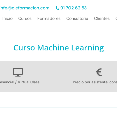
info@cleformacion.com
91 702 62 53
Inicio
Cursos
Formadores
Consultoría
Clientes
Curso Machine Learning
esencial / Virtual Class
Precio por asistente: cons
itos
Índice de contenidos
Más informaci