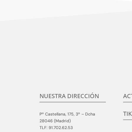
Centramos nuestro esfuerzo en la satisfacció
c
NUESTRA DIRECCIÓN
AC
TI
Pº Castellana, 175, 3º – Dcha
28046 (Madrid)
TLF: 91.702.62.53