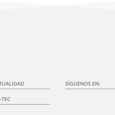
n del cliente, en conocer sus necesidades y expectativas, para desar
alidad en elmundo de la formación TIC, que aumenten su satisfacció
TUALIDAD
SÍGUENOS EN:
K-TEC