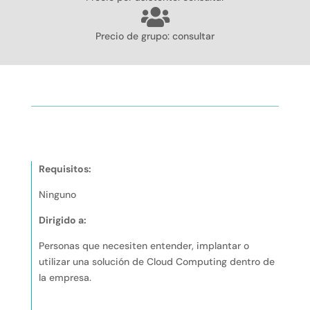
Precio de grupo: consultar
itos
Índice de contenidos
Más informaci
Requisitos:
Ninguno
Dirigido a:
Personas que necesiten entender, implantar o
utilizar una solución de Cloud Computing dentro de
la empresa.