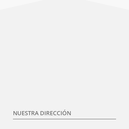
Centramos nuestro esfuerzo en la satisfacción del
cliente, en conocer sus necesidades y expectativas,
para desarrollar y aplicar soluciones competitivas y
de calidad en elmundo de la formación TIC, que
aumenten su satisfacción.
NUESTRA DIRECCIÓN