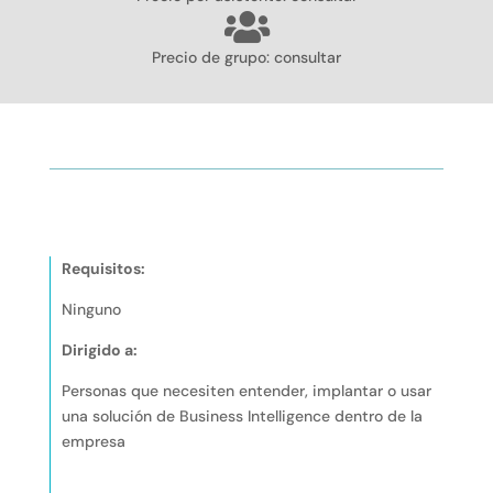
Precio de grupo: consultar
itos
Índice de contenidos
Más informaci
Requisitos:
Ninguno
Dirigido a:
Personas que necesiten entender, implantar o usar
una solución de Business Intelligence dentro de la
empresa