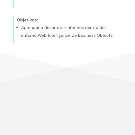
Objetivos:
Aprender a desarrollar informes dentro del
entorno Web Intelligence de Business Objects
Centramos nuestro esfuerzo en la satisfacción del
cliente, en conocer sus necesidades y expectativas,