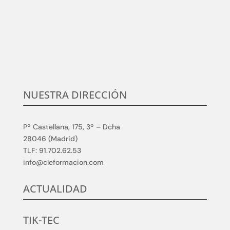
para desarrollar y aplicar soluciones competitivas y
de calidad en elmundo de la formación TIC, que
aumenten su satisfacción.
NUESTRA DIRECCIÓN
Pº Castellana, 175, 3º – Dcha
28046 (Madrid)
TLF: 91.702.62.53
info@cleformacion.com
ACTUALIDAD
TIK-TEC